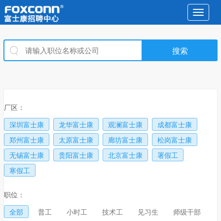
Toggle
navigat
厂区：
深圳富士康
龙华富士康
观澜富士康
成都富士康
郑州富士康
太原富士康
廊坊富士康
松岗富士康
无锡富士康
贵阳富士康
北京富士康
署假工
寒假工
职位：
全部
普工
小时工
技术工
见习生
师级干部