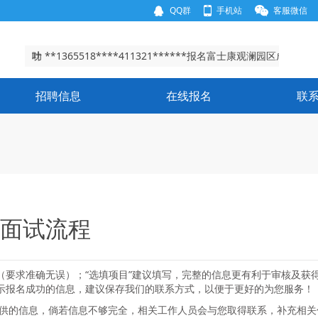
QQ群
手机站
客服微信
谢**156280****430902******报名富士康龙华园区成
功
叶 **1365518****411321******报名富士康观澜园区成
功
唐 **1512013****511303******报名富士康龙华园区成
招聘信息
在线报名
联
功
王**1511237****410524******报名富士康龙华园区成
功
谢**156280****430902******报名富士康龙华园区成
功
叶 **1365518****411321******报名富士康观澜园区成
功
面试流程
（要求准确无误）；“选填项目”建议填写，完整的信息更有利于审核及获
提示报名成功的信息，建议保存我们的联系方式，以便于更好的为您服务！
供的信息，倘若信息不够完全，相关工作人员会与您取得联系，补充相关