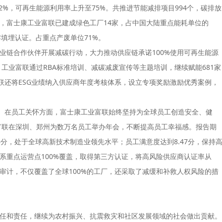
2%，可再生能源利用率上升至75%。共推进节能减排项目994个，碳排放
，
富士康
工业富联已建成绿色工厂14家，占中国大陆重点能耗单位的
弃物零填埋认证。占重点产废单位71%。
业链合作伙伴开展减碳行动，大力推动供应链承诺100%使用可再生能源
，工业富联通过RBA标准培训、减碳减废宣传等主题培训，继续赋能681家
联还将ESG业绩纳入供应商年度考核体系，设立专项奖励激励优秀案例，
。
在员工关怀方面，
富士康
工业富联始终坚持为全球员工创造安全、健
业富联在深圳、郑州为数万名员工举办年会，不断提高员工幸福感。报告期
分，处于全球高新技术制造业领先水平；员工满意度达到8.47分，保持
系重点运营点100%覆盖，取得第三方认证，将高风险供应商认证率从
权审计，不仅覆盖了全球100%的工厂，还采取了减缓和补救人权风险的措
任和责任，继续为农村振兴、抗震救灾和社区发展领域的社会做出贡献。