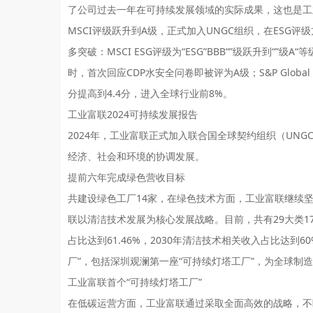
了公司过去一年在可持续发展领域的实际成果，这也是工
MSCI评级跃升到A级，
正式加入UNGC组织，
在ESG评
多突破：MSCI ESG评级为“ESG”BBB“”级跃升到“”级
时，首次回应CDP水安全问卷即被评为A级；S&P Global
分提高到4.4分，进入全球行业前8%。
工业富联2024可持续发展报告
2024年，工业富联正式加入联合国全球契约组织（UN
经济、社会和环境的协调发展。
提前六年完成绿色营收目标
共建设绿色工厂14家，
在绿色技术方面，工业富联继续坚
联以清洁技术发展为核心发展战略。目前，共有29大类179
占比达到61.46%，2030年清洁技术相关收入占比达到
厂”，包括深圳观澜第一座“可持续灯塔工厂”，为全球制
工业富联首个“可持续灯塔工厂”
在低碳运营方面，工业富联通过采取全面高效的战略，不